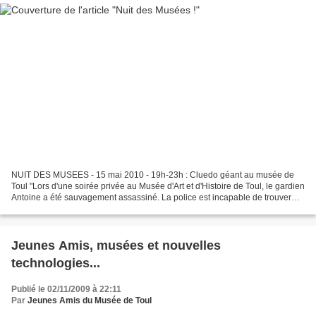
NUIT DES MUSEES - 15 mai 2010 - 19h-23h : Cluedo géant au musée de
Toul "Lors d'une soirée privée au Musée d'Art et d'Histoire de Toul, le gardien
Antoine a été sauvagement assassiné. La police est incapable de trouver
qui a commis cet horrible crime..."...
Jeunes Amis, musées et nouvelles
technologies...
Publié le 02/11/2009 à 22:11
Par
Jeunes Amis du Musée de Toul