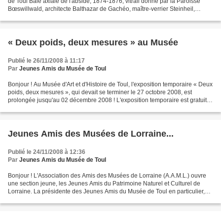
de Toul Baie axiale de l'abside, 1874-1876, vitrail donné par la Paroisse
Bœswillwald, architecte Balthazar de Gachéo, maître-verrier Steinheil,
peintre, et Leprévost, verrier Cliché...
« Deux poids, deux mesures » au Musée
Publié le 26/11/2008 à 11:17
Par
Jeunes Amis du Musée de Toul
Bonjour ! Au Musée d'Art et d'Histoire de Toul, l'exposition temporaire « Deux
poids, deux mesures », qui devait se terminer le 27 octobre 2008, est
prolongée jusqu'au 02 décembre 2008 ! L'exposition temporaire est gratuite
et il faut garder à l'esprit...
Jeunes Amis des Musées de Lorraine...
Publié le 24/11/2008 à 12:36
Par
Jeunes Amis du Musée de Toul
Bonjour ! L'Association des Amis des Musées de Lorraine (A.A.M.L.) ouvre
une section jeune, les Jeunes Amis du Patrimoine Naturel et Culturel de
Lorraine. La présidente des Jeunes Amis du Musée de Toul en particulier,
Aurélie Prévost, a été invitée à...