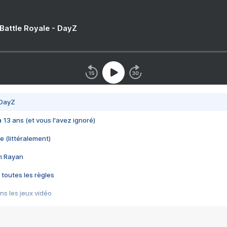
 Battle Royale - DayZ
 DayZ
 a 13 ans (et vous l'avez ignoré)
e (littéralement)
im Rayan
 toutes les règles
s les jeux vidéo
us choquant de Rockstar ? - Le scandale BULLY