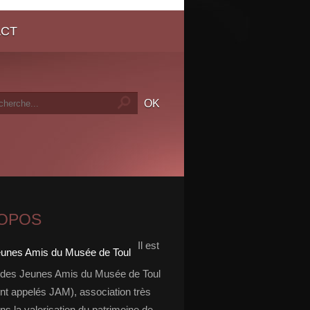
ACT
ROPOS
Il est
 des Jeunes Amis du Musée de Toul
nt appelés JAM), association très
ns la valorisation du patrimoine de