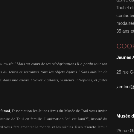
Toul et d
contacter
modalités
35 ans et
COO
Jeunes 
 du musée ! Mais au cours de ses pérégrinations il a perdu tout son
25 rue G
irs du temps et retrouvez tous les objets égarés ! Sans oublier de
 dans une œuvre ! Soyez vigilants, visiteurs intrépides, et faites
jamtoul
19 mai
, l'association les Jeunes Amis du Musée de Toul vous invite
Musée d'
istoire de Toul en famille. L'animation "où est Jami?", inspiré du
 vous fera arpenter le monde et les siècles. Rien n'arrête Jami !
25 rue G