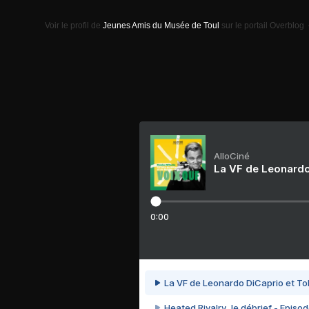
Voir le profil de
Jeunes Amis du Musée de Toul
sur le portail Overblog
AlloCiné
La VF de Leonardo
0:00
La VF de Leonardo DiCaprio et To
Heated Rivalry, le débrief - Episod