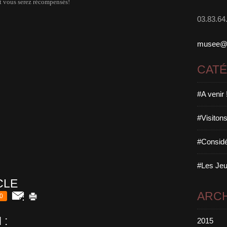
et vous serez récompensés!
03.83.64
musee@ma
CAT
#A venir 
#Visitons
#Considé
#Les Jeu
CLE
ARCH
0
 :
2015