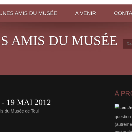
EUNES AMIS DU MUSÉE
A VENIR
CONT
ES AMIS DU MUSÉE
À P
- 19 MAI 2012
s du Musée de Toul
question
(autreme
active da