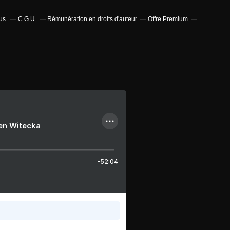
bus
C.G.U.
Rémunération en droits d'auteur
Offre Premium
ien Witecka
-52:04