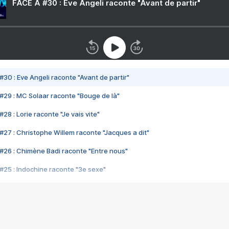
FACE A #30 : Eve Angeli raconte "Avant de partir"
#30 : Eve Angeli raconte "Avant de partir"
#29 : MC Solaar raconte "Bouge de là"
28 : Lorie raconte "Je vais vite"
#27 : Christophe Willem raconte "Jacques a dit"
#26 : Chimène Badi raconte "Entre nous"
#25 : Indochine raconte "3e sexe"
#24 : Zaho raconte "C'est chelou"
#23 : Patrick Bruel raconte "Au café des délices"
#22 : Kyo raconte "Le chemin"