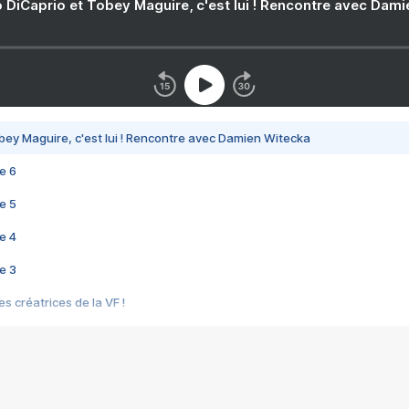
 DiCaprio et Tobey Maguire, c'est lui ! Rencontre avec Dam
bey Maguire, c'est lui ! Rencontre avec Damien Witecka
e 6
e 5
e 4
e 3
s créatrices de la VF !
e 2
e 1
e Mektoub My Love arrive enfin ! Rencontre avec Shaïn Boumedine et Sal