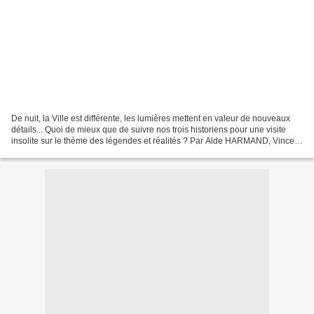
De nuit, la Ville est différente, les lumières mettent en valeur de nouveaux
détails... Quoi de mieux que de suivre nos trois historiens pour une visite
insolite sur le thème des légendes et réalités ? Par Alde HARMAND, Vincent
LAMARQUE, Logan MATHIOT...