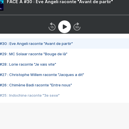
FACE A #30 : Eve Angeli raconte "Avant de partir"
#30 : Eve Angeli raconte "Avant de partir"
#29 : MC Solaar raconte "Bouge de là"
28 : Lorie raconte "Je vais vite"
#27 : Christophe Willem raconte "Jacques a dit"
#26 : Chimène Badi raconte "Entre nous"
#25 : Indochine raconte "3e sexe"
#24 : Zaho raconte "C'est chelou"
#23 : Patrick Bruel raconte "Au café des délices"
#22 : Kyo raconte "Le chemin"