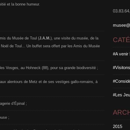
itié et la bonne humeur.
03.83.64
musee@ma
mis du Musée de Toul (
J.A.M.
), une visite du musée, de la
CAT
Noël de Toul... Un buffet sera offert par les Amis du Musée
#A venir 
#Visitons
 les Vosges, au Hohneck (88), pour sa grande biodiversité ;
#Considé
aux alentours de Metz et de ses vestiges gallo-romains, à
#Les Jeu
gerie d’Épinal ;
ARCH
euse ;
2015