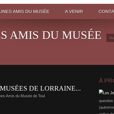
EUNES AMIS DU MUSÉE
A VENIR
CONT
ES AMIS DU MUSÉE
À P
 MUSÉES DE LORRAINE...
nes Amis du Musée de Toul
question
(autreme
active da