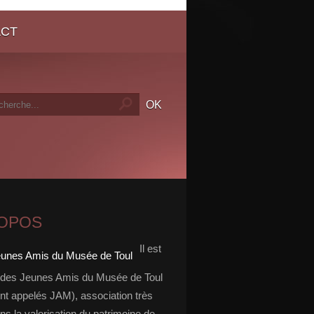
ACT
ROPOS
Il est
 des Jeunes Amis du Musée de Toul
nt appelés JAM), association très
ns la valorisation du patrimoine de