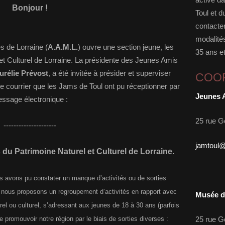
Bonjour !
Toul et d
contacter
modalités
 de Lorraine (
A.A.M.L.
) ouvre une section jeune, les
35 ans et
t Culturel de Lorraine. La présidente
des Jeunes Amis
urélie Prévost
, a été invitée à présider et superviser
COO
 le courrier que les Jams de Toul ont pu réceptionner par
Jeunes 
ssage électronique :
25 rue G
---------------------
jamtoul
 Patrimoine Naturel et Culturel de Lorraine.
avons pu constater un manque d’activités ou de sorties
i nous proposons un regroupement d’activités en rapport avec
Musée d'
turel ou culturel, s’adressant aux jeunes de 18 à 30 ans (parfois
e promouvoir notre région par le biais de sorties diverses :
25 rue G