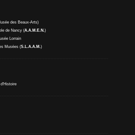
usée des Beaux-Arts)
ole de Nancy (
A.A.M.E.N.
)
Musée Lorrain
des Musées (
S.L.A.A.M.
)
d'Histoire