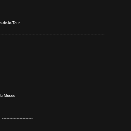
-de-la-Tour
 du Musée
---------------------