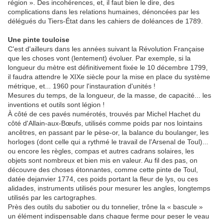
région ». Des incohérences, et, il faut bien le dire, des
complications dans les relations humaines, dénoncées par les
délégués du Tiers-État dans les cahiers de doléances de 1789.
Une pinte touloise
C'est d'ailleurs dans les années suivant la Révolution Française
que les choses vont (lentement) évoluer. Par exemple, si la
longueur du mètre est définitivement fixée le 10 décembre 1799,
il faudra attendre le XIXe siècle pour la mise en place du système
métrique, et... 1960 pour l'instauration d'unités !
Mesures du temps, de la longueur, de la masse, de capacité... les
inventions et outils sont légion !
À côté de ces pavés numérotés, trouvés par Michel Hachet du
côté d'Allain-aux-Bœufs, utilisés comme poids par nos lointains
ancêtres, en passant par le pèse-or, la balance du boulanger, les
horloges (dont celle qui a rythmé le travail de l'Arsenal de Toul)...
ou encore les règles, compas et autres cadrans solaires, les
objets sont nombreux et bien mis en valeur. Au fil des pas, on
découvre des choses étonnantes, comme cette pinte de Toul,
datée dejanvier 1774, ces poids portant la fleur de lys, ou ces
alidades, instruments utilisés pour mesurer les angles, longtemps
utilisés par les cartographes.
Près des outils du sabotier ou du tonnelier, trône la « bascule »
un élément indispensable dans chaque ferme pour peser le veau