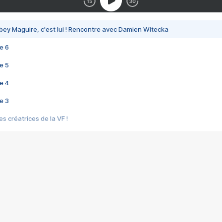
bey Maguire, c'est lui ! Rencontre avec Damien Witecka
e 6
e 5
e 4
e 3
s créatrices de la VF !
e 2
e 1
e Mektoub My Love arrive enfin ! Rencontre avec Shaïn Boumedine et Sal
i : après Toni en famille
elle réalise le bouleversant Dites lui que je l'aime