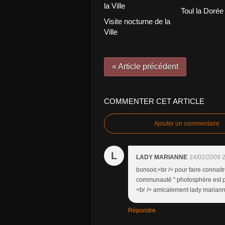
Toul la Dorée
Visite nocturne de la
Ville
« Article précédent
COMMENTER CET ARTICLE
Ajouter un commentaire
L
LADY MARIANNE
24/02/2009 
bonsoir,<br /> pour faire connait
communauté " photosphère est prê
<br /> amicalement lady marian
Répondre