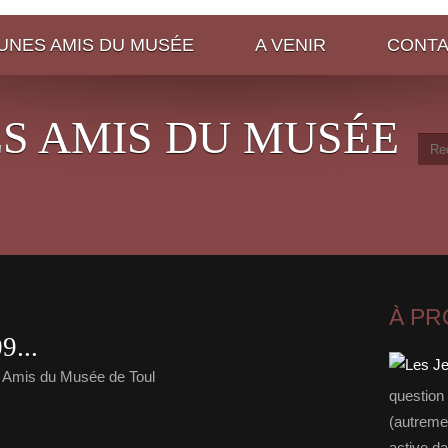
EUNES AMIS DU MUSÉE
A VENIR
CONT
ES AMIS DU MUSÉE
À P
...
 Amis du Musée de Toul
question
(autreme
active da