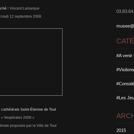
iché :
Vincent Lamarque
03.83.64
credi 12 septembre 2008
musee@ma
CAT
#A venir 
#Visitons
#Considé
#Les Jeu
 cathédrale Saint-Étienne de Toul
ARCH
« Vespérales 2008 »
ivale proposée par la Ville de Toul
2015