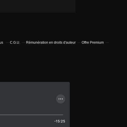
bus
C.G.U.
Rémunération en droits d'auteur
Offre Premium
-15:25