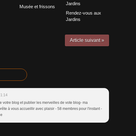
Musée et frissons
Rendez-vous aux
Jardins
Article suivant »
21:14
re votre blog et publier les merveilles de vote blog- ma
te à vous accueillir avec plaisir - 58 membres pour l'instant -
ne