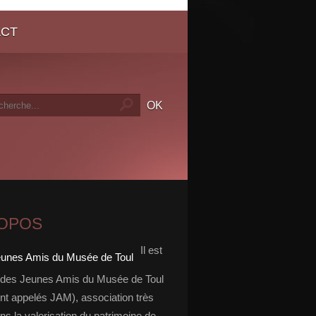
ACT
ROPOS
Il est
 des Jeunes Amis du Musée de Toul
nt appelés JAM), association très
ns la valorisation du patrimoine de