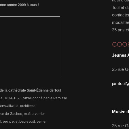
nne année 2009 à tous !
Toul et d
contacter
modalités
35 ans et
COO
Jeunes 
25 rue G
jamtoul
 de la cathédrale Saint-Étienne de Toul
de, 1874-1876, vitrail donné par la Paroisse
Bœswillwald, architecte
Musée d'
zar de Gachéo, maître-verrier
l, peintre, et Leprévost, verrier
25 rue G