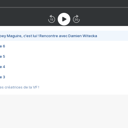
bey Maguire, c'est lui ! Rencontre avec Damien Witecka
e 6
e 5
e 4
e 3
s créatrices de la VF !
e 2
e 1
e Mektoub My Love arrive enfin ! Rencontre avec Shaïn Boumedine et Sal